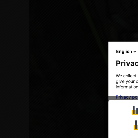
English
Privac
We collect 
give your c
information
Privacy po
I