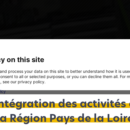
y on this site
and process your data on this site to better understand how it is us
onsent to all or selected purposes, or you can decline them all. For 
, see our privacy policy.
licy
ntégration des activités
Analytics
We'll collect information about your visit to our site. It helps us underst
la Région Pays de la Loir
the site is used – what's working, what might be broken and what we sh
improve.