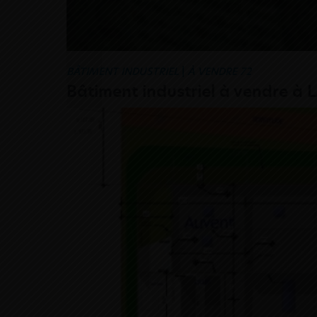
BÂTIMENT INDUSTRIEL
|
À VENDRE 72
Bâtiment industriel à vendre à