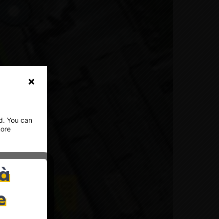
ed. You can
more
 à
and how
e
ould