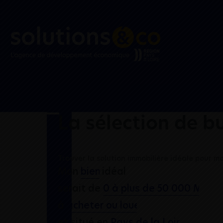
La sélection de b
Trouver la solution immobilière idéale pour m
Mon
idéal
serait de
à
et situé en
.