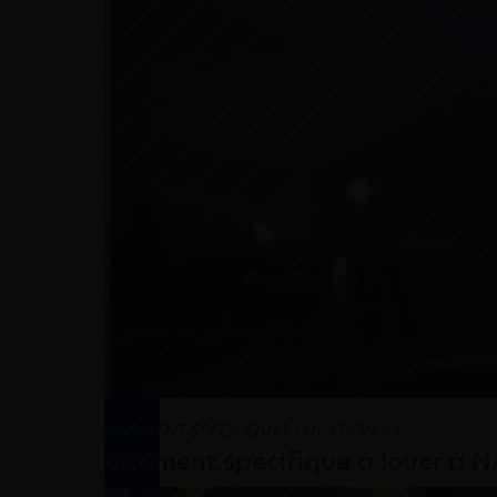
BATIMENT SPÉCIFIQUE
|
LOCATION 44
Batiment spécifique à louer à 