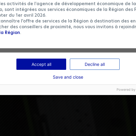
ales activités de l'agence de développement économique de la
Conversion tracking
o, sont intégrées aux services économiques de la Région des 
We'll use your data to measure how effective our ads and on-site camp
are.
ter du 1er avril 2026.
onnaître l’offre de services de la Région à destination des en
her des conseillers de proximité, nous vous invitons à rejoind
Remarketing
la Région
.
We'll use your data to show you more relevant ads on other sites and soc
media. We'll use it to measure how effective our ads are. We'll also use it
exclude you from campaigns that you might not like.
Accept all
Decline all
Save and close
Powered by