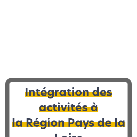
LOCAL D’ACTIVITÉS
|
À VENDRE 72
Local d’activités à vendre à REQUEIL - 589
Intégration des
2
m
activités à
la Région Pays de la