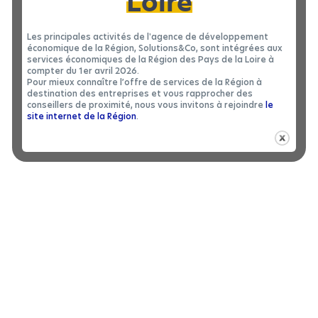
Loire
Les principales activités de l'agence de développement
économique de la Région, Solutions&Co, sont intégrées aux
services économiques de la Région des Pays de la Loire à
compter du 1er avril 2026.
Pour mieux connaître l’offre de services de la Région à
destination des entreprises et vous rapprocher des
conseillers de proximité, nous vous invitons à rejoindre
le
site internet de la Région
.
LOCAL D’ACTIVITÉS
|
LOCATION 49
Local d’activités à louer à SEGRÉ-EN-
2
ANJOU BLEU - 1340 m