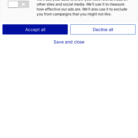
serait de
other sites and social media. We'll use it to measure
how effective our ads are. We'll also use it to exclude
à
you from campaigns that you might not like.
et situé en
.
Accept all
Decline all
Save and close
LANCER MA RECHERCHE