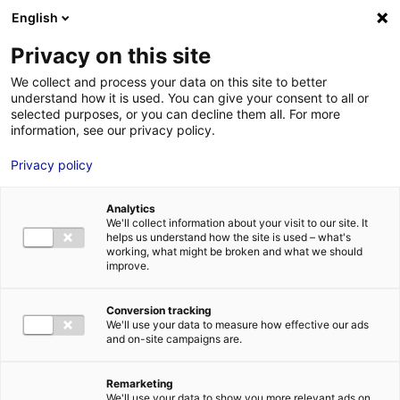
Aller au menu
Aller au contenu
02 40 89 89 89
DES RÉPONSES IMMÉDIATES AU :
English
Privacy on this site
We collect and process your data on this site to better
understand how it is used. You can give your consent to all or
MENU
selected purposes, or you can decline them all. For more
information, see our privacy policy.
Privacy policy
La sélection de
Analytics
bureaux et de
We'll collect information about your visit to our site. It
helps us understand how the site is used – what's
bâtiments en Pays de
working, what might be broken and what we should
improve.
la Loire
Conversion tracking
We'll use your data to measure how effective our ads
and on-site campaigns are.
Trouver la solution immobilière idéale pour mon
implantation
Mon
idéal
Remarketing
We'll use your data to show you more relevant ads on