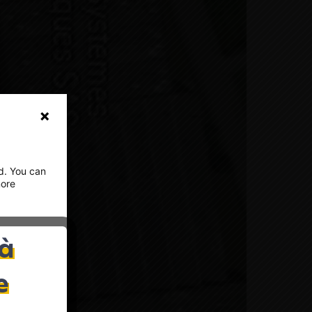
ed. You can
more
 à
and how
e
ould