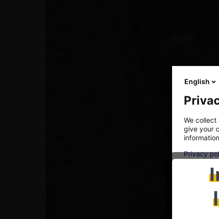
English
Privac
We collect 
give your c
information
Privacy po
I