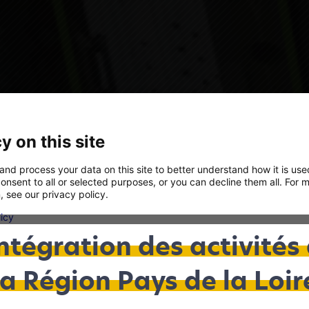
y on this site
and process your data on this site to better understand how it is us
onsent to all or selected purposes, or you can decline them all. For 
, see our privacy policy.
licy
ntégration des activités
Analytics
We'll collect information about your visit to our site. It helps us underst
la Région Pays de la Loir
the site is used – what's working, what might be broken and what we sh
improve.