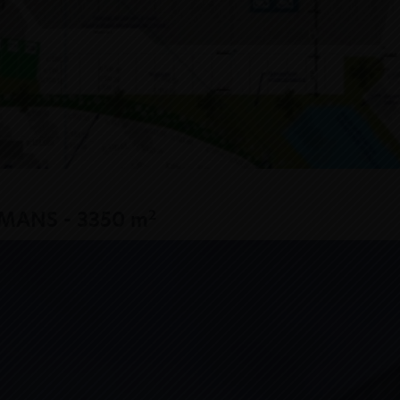
2
E MANS - 3350 m