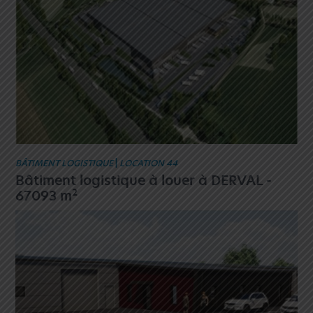
BÂTIMENT LOGISTIQUE
|
LOCATION 44
Bâtiment logistique à louer à DERVAL -
2
67093 m