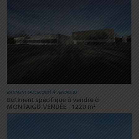
BATIMENT SPÉCIFIQUE
|
À VENDRE 85
Batiment spécifique à vendre à
2
MONTAIGU-VENDÉE - 1220 m