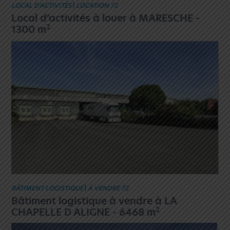
LOCAL D’ACTIVITÉS
|
LOCATION 72
Local d’activités à louer à MARESCHE -
2
1300 m
BÂTIMENT LOGISTIQUE
|
À VENDRE 72
Bâtiment logistique à vendre à LA
2
CHAPELLE D ALIGNE - 6468 m