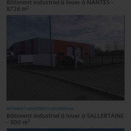
Bâtiment industriel à louer à NANTES -
2
8726 m
BÂTIMENT INDUSTRIEL
|
LOCATION 85
Bâtiment industriel à louer à SALLERTAINE
2
- 500 m