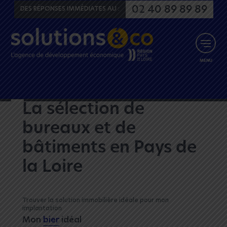
Aller au menu
Aller au contenu
02 40 89 89 89
DES RÉPONSES IMMÉDIATES AU :
MENU
La sélection de
bureaux et de
bâtiments en Pays de
la Loire
Trouver la solution immobilière idéale pour mon
implantation
Mon
idéal