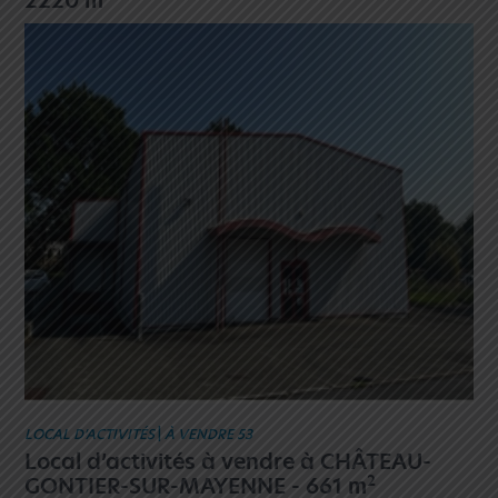
2220 m
LOCAL D’ACTIVITÉS
|
À VENDRE 53
Local d’activités à vendre à CHÂTEAU-
2
GONTIER-SUR-MAYENNE - 661 m