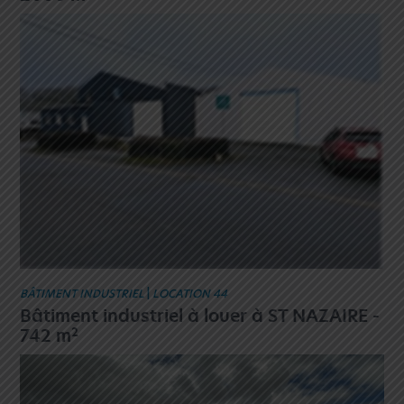
BÂTIMENT INDUSTRIEL
|
LOCATION 44
Bâtiment industriel à louer à ST NAZAIRE -
2
742 m