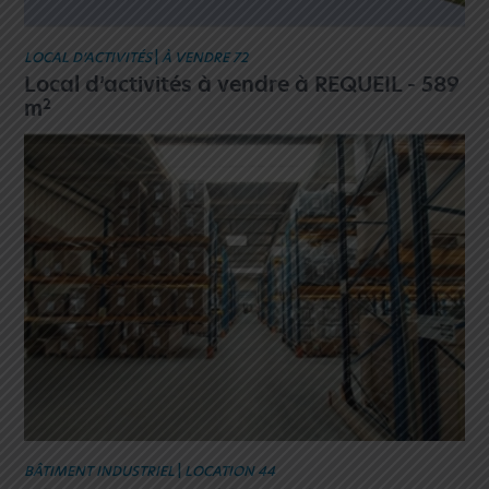
LOCAL D’ACTIVITÉS
|
À VENDRE 72
Local d’activités à vendre à REQUEIL - 589
2
m
BÂTIMENT INDUSTRIEL
|
LOCATION 44