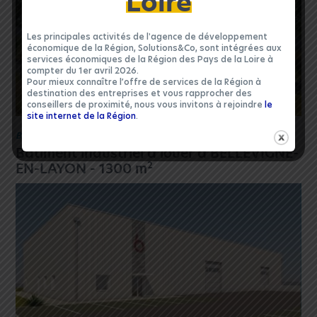
Loire
Les principales activités de l'agence de développement
économique de la Région, Solutions&Co, sont intégrées aux
services économiques de la Région des Pays de la Loire à
compter du 1er avril 2026.
Pour mieux connaître l’offre de services de la Région à
destination des entreprises et vous rapprocher des
conseillers de proximité, nous vous invitons à rejoindre
le
site internet de la Région
.
BÂTIMENT INDUSTRIEL
|
LOCATION 49
Bâtiment industriel à louer à BELLEVIGNE-
2
EN-LAYON - 1300 m