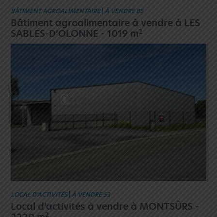
BÂTIMENT AGROALIMENTAIRE
|
À VENDRE 85
Bâtiment agroalimentaire à vendre à LES
2
SABLES-D’OLONNE - 1019 m
LOCAL D’ACTIVITÉS
|
À VENDRE 53
Local d’activités à vendre à MONTSÛRS -
2