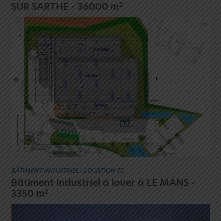
2
SUR SARTHE - 36000 m
BÂTIMENT INDUSTRIEL
|
LOCATION 72
Bâtiment industriel à louer à LE MANS -
2
3350 m