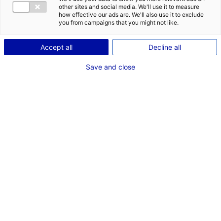
serait de
other sites and social media. We'll use it to measure
how effective our ads are. We'll also use it to exclude
à
you from campaigns that you might not like.
et situé en
.
Accept all
Decline all
Save and close
LANCER MA RECHERCHE