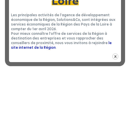
Loire
Les principales activités de l'agence de développement
économique de la Région, Solutions&Co, sont intégrées aux
services économiques de la Région des Pays de la Loire à
compter du 1er avril 2026.
Pour mieux connaître l’offre de services de la Région à
destination des entreprises et vous rapprocher des
conseillers de proximité, nous vous invitons à rejoindre
le
site internet de la Région
.
BÂTIMENT INDUSTRIEL
|
LOCATION 49
Bâtiment industriel à louer à BELLEVIGNE-
2
EN-LAYON - 1300 m