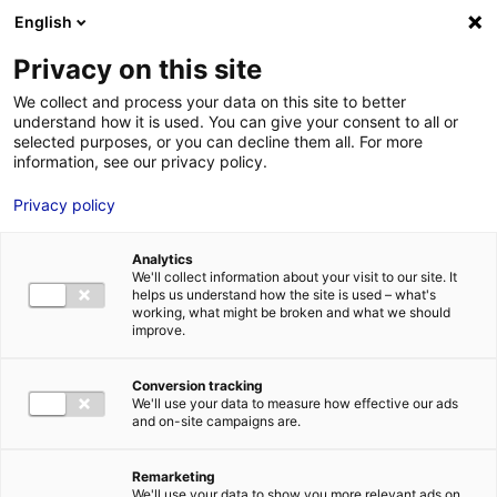
Aller au menu
Aller au contenu
02 40 89 89 89
DES RÉPONSES IMMÉDIATES AU :
English
Privacy on this site
We collect and process your data on this site to better
understand how it is used. You can give your consent to all or
MENU
selected purposes, or you can decline them all. For more
information, see our privacy policy.
Privacy policy
La sélection de
Analytics
bureaux et de
We'll collect information about your visit to our site. It
helps us understand how the site is used – what's
bâtiments en Pays de
working, what might be broken and what we should
improve.
la Loire
Conversion tracking
We'll use your data to measure how effective our ads
and on-site campaigns are.
Trouver la solution immobilière idéale pour mon
implantation
Mon
idéal
Remarketing
We'll use your data to show you more relevant ads on