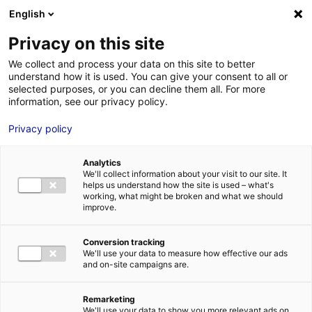
Aller au menu
Aller au contenu
02 40 89 89 89
DES RÉPONSES IMMÉDIATES AU :
English
Privacy on this site
We collect and process your data on this site to better
understand how it is used. You can give your consent to all or
MENU
selected purposes, or you can decline them all. For more
information, see our privacy policy.
Privacy policy
La sélection de
Analytics
bureaux et de
We'll collect information about your visit to our site. It
helps us understand how the site is used – what's
bâtiments en Pays de
working, what might be broken and what we should
improve.
la Loire
Conversion tracking
We'll use your data to measure how effective our ads
and on-site campaigns are.
Trouver la solution immobilière idéale pour mon
implantation
Mon
idéal
Remarketing
We'll use your data to show you more relevant ads on