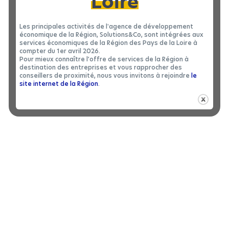
Loire
Les principales activités de l'agence de développement
économique de la Région, Solutions&Co, sont intégrées aux
services économiques de la Région des Pays de la Loire à
compter du 1er avril 2026.
Pour mieux connaître l’offre de services de la Région à
destination des entreprises et vous rapprocher des
conseillers de proximité, nous vous invitons à rejoindre
le
site internet de la Région
.
BÂTIMENT INDUSTRIEL
|
LOCATION 49
Bâtiment industriel à louer à BELLEVIGNE-
2
EN-LAYON - 1300 m