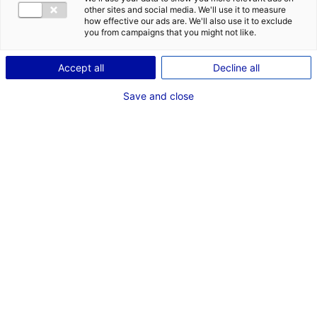
serait de
other sites and social media. We'll use it to measure
how effective our ads are. We'll also use it to exclude
à
you from campaigns that you might not like.
et situé en
.
Accept all
Decline all
Save and close
LANCER MA RECHERCHE