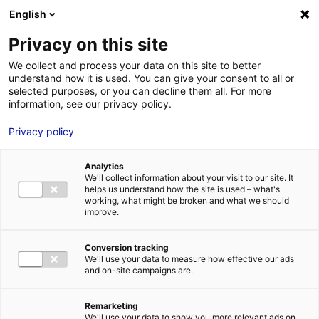
Aller au menu
Aller au contenu
02 40 89 89 89
DES RÉPONSES IMMÉDIATES AU :
English
Privacy on this site
We collect and process your data on this site to better
understand how it is used. You can give your consent to all or
MENU
selected purposes, or you can decline them all. For more
information, see our privacy policy.
Privacy policy
La sélection de
Analytics
bureaux et de
We'll collect information about your visit to our site. It
helps us understand how the site is used – what's
bâtiments en Pays de
working, what might be broken and what we should
improve.
la Loire
Conversion tracking
We'll use your data to measure how effective our ads
and on-site campaigns are.
Trouver la solution immobilière idéale pour mon
implantation
Mon
idéal
Remarketing
We'll use your data to show you more relevant ads on