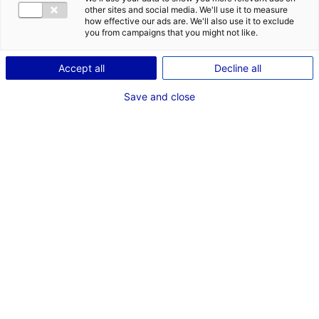
serait de
other sites and social media. We'll use it to measure
how effective our ads are. We'll also use it to exclude
à
you from campaigns that you might not like.
et situé en
.
Accept all
Decline all
Save and close
LANCER MA RECHERCHE