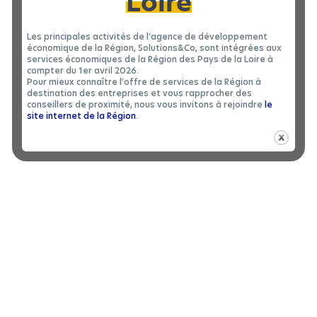
Loire
Les principales activités de l'agence de développement
économique de la Région, Solutions&Co, sont intégrées aux
services économiques de la Région des Pays de la Loire à
compter du 1er avril 2026.
Pour mieux connaître l’offre de services de la Région à
destination des entreprises et vous rapprocher des
conseillers de proximité, nous vous invitons à rejoindre
le
site internet de la Région
.
BÂTIMENT INDUSTRIEL
|
LOCATION 49
Bâtiment industriel à louer à BELLEVIGNE-
2
EN-LAYON - 1300 m