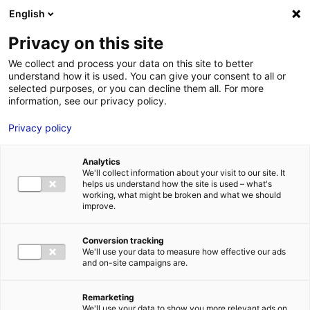
Aller au menu
Aller au contenu
02 40 89 89 89
DES RÉPONSES IMMÉDIATES AU :
English
Privacy on this site
We collect and process your data on this site to better
understand how it is used. You can give your consent to all or
MENU
selected purposes, or you can decline them all. For more
information, see our privacy policy.
Privacy policy
La sélection de
Analytics
bureaux et de
We'll collect information about your visit to our site. It
helps us understand how the site is used – what's
bâtiments en Pays de
working, what might be broken and what we should
improve.
la Loire
Conversion tracking
We'll use your data to measure how effective our ads
and on-site campaigns are.
Trouver la solution immobilière idéale pour mon
implantation
Mon
idéal
Remarketing
We'll use your data to show you more relevant ads on