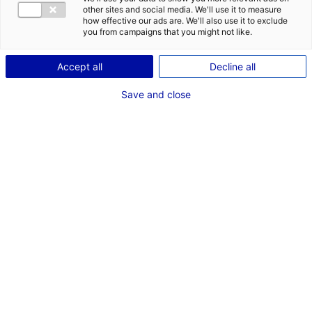
serait de
other sites and social media. We'll use it to measure
how effective our ads are. We'll also use it to exclude
à
you from campaigns that you might not like.
et situé en
.
Accept all
Decline all
Save and close
LANCER MA RECHERCHE