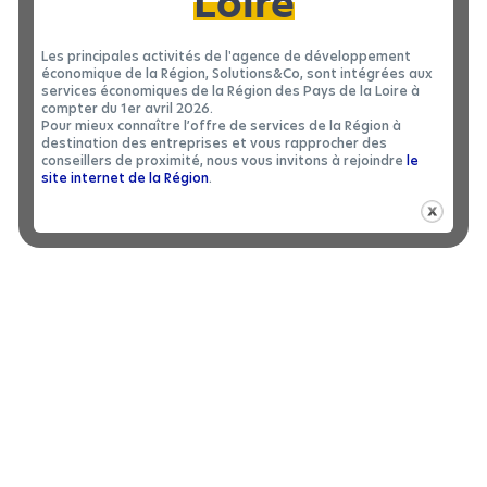
Loire
Les principales activités de l'agence de développement
économique de la Région, Solutions&Co, sont intégrées aux
services économiques de la Région des Pays de la Loire à
compter du 1er avril 2026.
Pour mieux connaître l’offre de services de la Région à
destination des entreprises et vous rapprocher des
conseillers de proximité, nous vous invitons à rejoindre
le
site internet de la Région
.
BÂTIMENT INDUSTRIEL
|
LOCATION 49
Bâtiment industriel à louer à BELLEVIGNE-
2
EN-LAYON - 1300 m