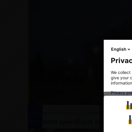
English
Privac
We collect 
give your c
information
Privacy po
I
BATIMENT SPÉCIFIQUE
|
LOCATION 44
Batiment spécifique à louer à 