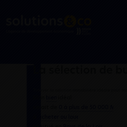
La sélection de b
Trouver la solution immobilière idéale pour m
Mon
idéal
serait de
à
et situé en
.