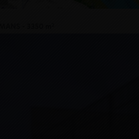
2
E MANS - 3350 m