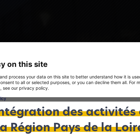
y on this site
and process your data on this site to better understand how it is us
onsent to all or selected purposes, or you can decline them all. For 
, see our privacy policy.
licy
ntégration des activités
Analytics
We'll collect information about your visit to our site. It helps us underst
la Région Pays de la Loir
the site is used – what's working, what might be broken and what we sh
2
NANTES - 51 m
improve.