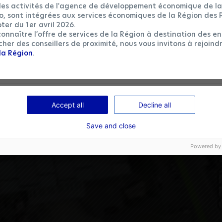
ales activités de l'agence de développement économique de la
Conversion tracking
o, sont intégrées aux services économiques de la Région des 
We'll use your data to measure how effective our ads and on-site camp
are.
ter du 1er avril 2026.
onnaître l’offre de services de la Région à destination des en
her des conseillers de proximité, nous vous invitons à rejoind
Remarketing
la Région
.
We'll use your data to show you more relevant ads on other sites and soc
media. We'll use it to measure how effective our ads are. We'll also use it
exclude you from campaigns that you might not like.
Accept all
Decline all
Save and close
Powered by