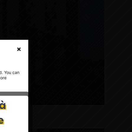
ed. You can
more
 à
and how
e
ould