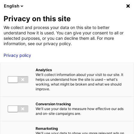
Aller au menu
Aller au contenu
02 40 89 89 89
DES RÉPONSES IMMÉDIATES AU :
English
Privacy on this site
We collect and process your data on this site to better
understand how it is used. You can give your consent to all or
MENU
selected purposes, or you can decline them all. For more
information, see our privacy policy.
Privacy policy
La sélection de
Analytics
bureaux et de
We'll collect information about your visit to our site. It
helps us understand how the site is used – what's
bâtiments en Pays de
working, what might be broken and what we should
improve.
la Loire
Conversion tracking
We'll use your data to measure how effective our ads
and on-site campaigns are.
Trouver la solution immobilière idéale pour mon
implantation
Mon
idéal
Remarketing
We'll use your data to show you more relevant ads on