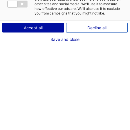
serait de
other sites and social media. We'll use it to measure
how effective our ads are. We'll also use it to exclude
à
you from campaigns that you might not like.
et situé en
.
Accept all
Decline all
Save and close
LANCER MA RECHERCHE