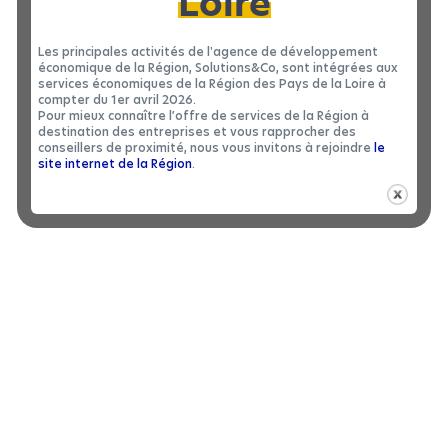
Loire
Les principales activités de l'agence de développement
économique de la Région, Solutions&Co, sont intégrées aux
services économiques de la Région des Pays de la Loire à
compter du 1er avril 2026.
Pour mieux connaître l’offre de services de la Région à
destination des entreprises et vous rapprocher des
conseillers de proximité, nous vous invitons à rejoindre
le
site internet de la Région
.
BÂTIMENT INDUSTRIEL
|
LOCATION 49
Bâtiment industriel à louer à CHAMPTOCE
2
SUR LOIRE - 1200 m