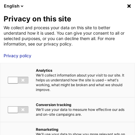
Aller au menu
Aller au contenu
02 40 89 89 89
DES RÉPONSES IMMÉDIATES AU :
English
Privacy on this site
We collect and process your data on this site to better
understand how it is used. You can give your consent to all or
MENU
selected purposes, or you can decline them all. For more
information, see our privacy policy.
Privacy policy
La sélection de
Analytics
bureaux et de
We'll collect information about your visit to our site. It
helps us understand how the site is used – what's
bâtiments en Pays de
working, what might be broken and what we should
improve.
la Loire
Conversion tracking
We'll use your data to measure how effective our ads
and on-site campaigns are.
Trouver la solution immobilière idéale pour mon
implantation
Mon
idéal
Remarketing
We'll use your data to show you more relevant ads on