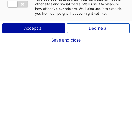
serait de
other sites and social media. We'll use it to measure
how effective our ads are. We'll also use it to exclude
à
you from campaigns that you might not like.
et situé en
.
Accept all
Decline all
Save and close
LANCER MA RECHERCHE