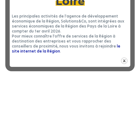
Loire
Les principales activités de l'agence de développement
économique de la Région, Solutions&Co, sont intégrées aux
services économiques de la Région des Pays de la Loire à
compter du 1er avril 2026.
Pour mieux connaître l’offre de services de la Région à
destination des entreprises et vous rapprocher des
conseillers de proximité, nous vous invitons à rejoindre
le
site internet de la Région
.
BÂTIMENT INDUSTRIEL
|
LOCATION 49
Bâtiment industriel à louer à CHAMPTOCE
2
SUR LOIRE - 1200 m