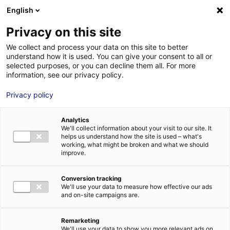
Aller au menu
Aller au contenu
02 40 89 89 89
DES RÉPONSES IMMÉDIATES AU :
English
Privacy on this site
We collect and process your data on this site to better
understand how it is used. You can give your consent to all or
MENU
selected purposes, or you can decline them all. For more
information, see our privacy policy.
Privacy policy
La sélection de
Analytics
bureaux et de
We'll collect information about your visit to our site. It
helps us understand how the site is used – what's
bâtiments en Pays de
working, what might be broken and what we should
improve.
la Loire
Conversion tracking
We'll use your data to measure how effective our ads
and on-site campaigns are.
Trouver la solution immobilière idéale pour mon
implantation
Mon
idéal
Remarketing
We'll use your data to show you more relevant ads on