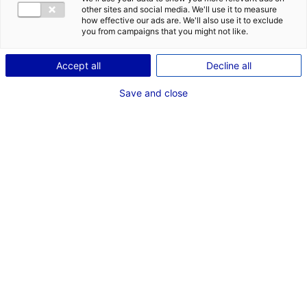
serait de
other sites and social media. We'll use it to measure
how effective our ads are. We'll also use it to exclude
à
you from campaigns that you might not like.
et situé en
.
Accept all
Decline all
Save and close
LANCER MA RECHERCHE