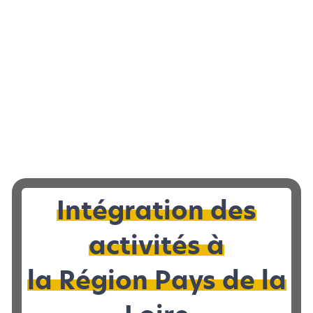
LOCAL D’ACTIVITÉS
|
À VENDRE 72
Local d’activités à vendre à REQUEIL - 589
Intégration des
2
m
activités à
la Région Pays de la