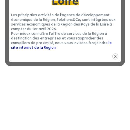
Loire
Les principales activités de l'agence de développement
économique de la Région, Solutions&Co, sont intégrées aux
services économiques de la Région des Pays de la Loire à
compter du 1er avril 2026.
Pour mieux connaître l’offre de services de la Région à
destination des entreprises et vous rapprocher des
conseillers de proximité, nous vous invitons à rejoindre
le
site internet de la Région
.
LOCAL D’ACTIVITÉS
|
LOCATION 49
Local d’activités à louer à SEGRÉ-EN-
2
ANJOU BLEU - 1340 m