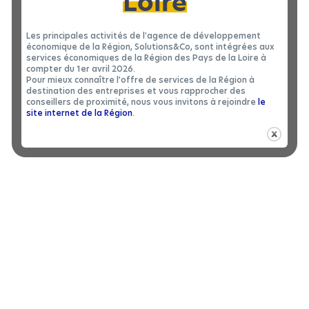
Loire
Les principales activités de l'agence de développement
économique de la Région, Solutions&Co, sont intégrées aux
services économiques de la Région des Pays de la Loire à
compter du 1er avril 2026.
Pour mieux connaître l’offre de services de la Région à
destination des entreprises et vous rapprocher des
conseillers de proximité, nous vous invitons à rejoindre
le
site internet de la Région
.
LOCAL D’ACTIVITÉS
|
LOCATION 49
Local d’activités à louer à SEGRÉ-EN-
2
ANJOU BLEU - 1340 m