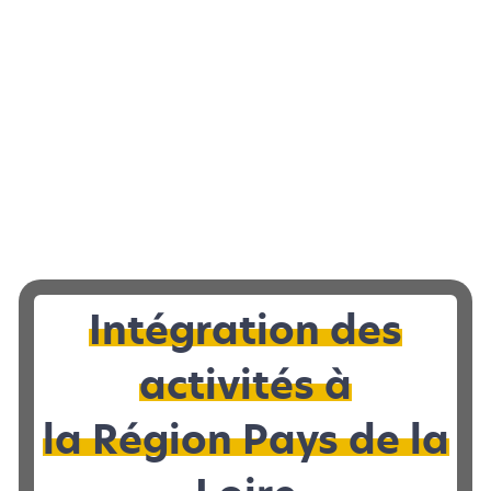
LOCAL D’ACTIVITÉS
|
À VENDRE 72
Local d’activités à vendre à REQUEIL - 589
Intégration des
2
m
activités à
la Région Pays de la