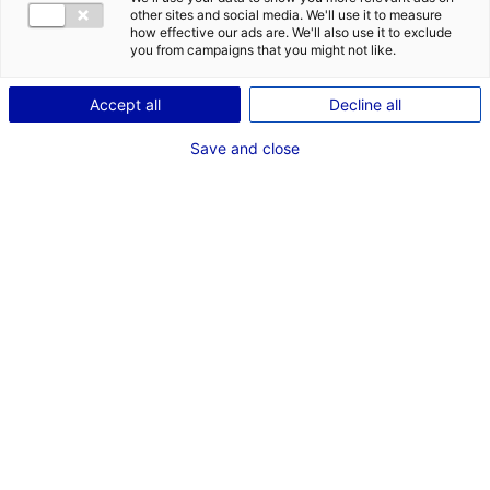
serait de
other sites and social media. We'll use it to measure
how effective our ads are. We'll also use it to exclude
à
you from campaigns that you might not like.
et situé en
.
Accept all
Decline all
Save and close
LANCER MA RECHERCHE