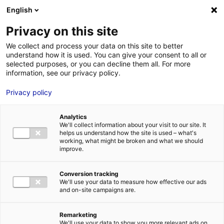
Aller au menu
Aller au contenu
02 40 89 89 89
DES RÉPONSES IMMÉDIATES AU :
English
Privacy on this site
We collect and process your data on this site to better
understand how it is used. You can give your consent to all or
MENU
selected purposes, or you can decline them all. For more
information, see our privacy policy.
Privacy policy
La sélection de
Analytics
bureaux et de
We'll collect information about your visit to our site. It
helps us understand how the site is used – what's
bâtiments en Pays de
working, what might be broken and what we should
improve.
la Loire
Conversion tracking
We'll use your data to measure how effective our ads
and on-site campaigns are.
Trouver la solution immobilière idéale pour mon
implantation
Mon
idéal
Remarketing
We'll use your data to show you more relevant ads on