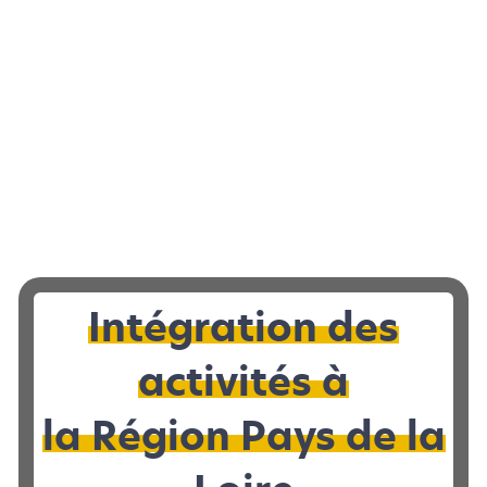
LOCAL D’ACTIVITÉS
|
À VENDRE 72
Local d’activités à vendre à REQUEIL - 589
Intégration des
2
m
activités à
la Région Pays de la