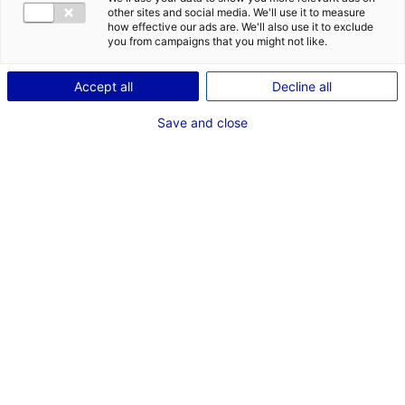
serait de
other sites and social media. We'll use it to measure
how effective our ads are. We'll also use it to exclude
à
you from campaigns that you might not like.
et situé en
.
Accept all
Decline all
Save and close
LANCER MA RECHERCHE