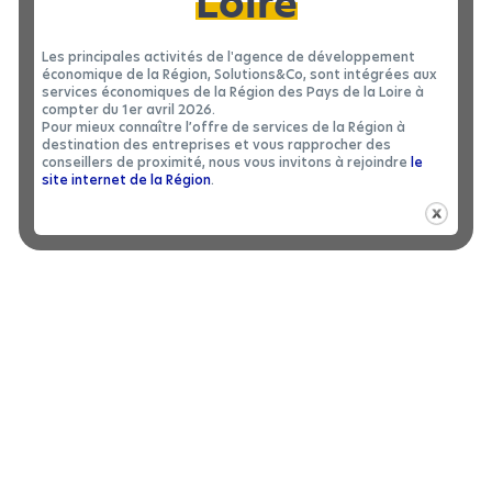
Loire
Les principales activités de l'agence de développement
économique de la Région, Solutions&Co, sont intégrées aux
services économiques de la Région des Pays de la Loire à
compter du 1er avril 2026.
Pour mieux connaître l’offre de services de la Région à
destination des entreprises et vous rapprocher des
conseillers de proximité, nous vous invitons à rejoindre
le
site internet de la Région
.
LOCAL D’ACTIVITÉS
|
LOCATION 49
Local d’activités à louer à SEGRÉ-EN-
2
ANJOU BLEU - 1340 m