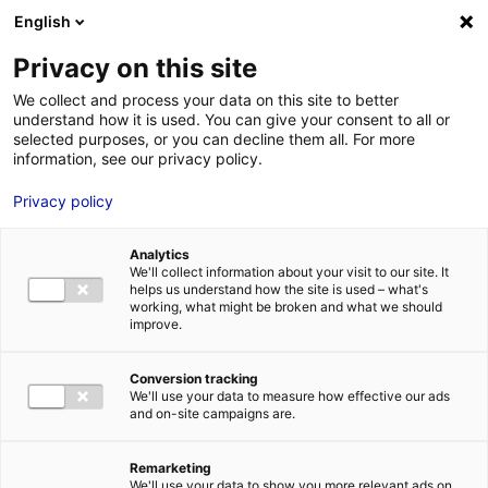
Aller au menu
Aller au contenu
02 40 89 89 89
DES RÉPONSES IMMÉDIATES AU :
English
Privacy on this site
We collect and process your data on this site to better
understand how it is used. You can give your consent to all or
MENU
selected purposes, or you can decline them all. For more
information, see our privacy policy.
Privacy policy
La sélection de
Analytics
bureaux et de
We'll collect information about your visit to our site. It
helps us understand how the site is used – what's
bâtiments en Pays de
working, what might be broken and what we should
improve.
la Loire
Conversion tracking
We'll use your data to measure how effective our ads
and on-site campaigns are.
Trouver la solution immobilière idéale pour mon
implantation
Mon
idéal
Remarketing
We'll use your data to show you more relevant ads on