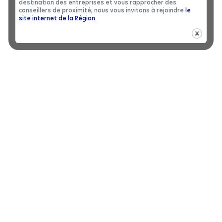
destination des entreprises et vous rapprocher des
conseillers de proximité, nous vous invitons à rejoindre
le
J'ACCEPTE LA
POLITIQUE DE CONFIDENTIALITÉ
site internet de la Région
.
C'EST PARTI !
Et devenez
d’une
acteur et réalisateur
opération
WebTV composée d’initiatives d’entreprises ou de
territoires engagés pour une économie durable.
Je m’inscris à l’évènement