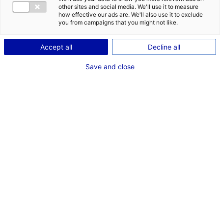
other sites and social media. We'll use it to measure
how effective our ads are. We'll also use it to exclude
you from campaigns that you might not like.
Angers (49)
Le 05 octobre 2021
Accept all
Decline all
de 9h à 16h30
Save and close
Animé par Solutions&co,
le réseau des Développeurs
Economiques (RDE) rassemble près de 250
au sein de différents organismes
développeurs,
(chambres consulaires, EPCI, réseaux de la création et
de l’accompagnement d’entreprises…),
qui agissent en
.
faveur du développement des entreprises du territoire
Ce réseau leur permet de partager leurs expériences
ainsi que leurs savoir-faire et d’avoir une meilleure
connaissance des outils régionaux pour