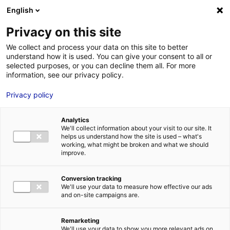
Aller au menu
Aller au contenu
02 40 89 89 89
DES RÉPONSES IMMÉDIATES AU :
English
Privacy on this site
We collect and process your data on this site to better
understand how it is used. You can give your consent to all or
MENU
selected purposes, or you can decline them all. For more
information, see our privacy policy.
#4e rencontre
Privacy policy
régionale des
Analytics
acteurs du
We'll collect information about your visit to our site. It
helps us understand how the site is used – what's
working, what might be broken and what we should
développement
improve.
économique
Conversion tracking
We'll use your data to measure how effective our ads
and on-site campaigns are.
Accueil
»
Des rendez-vous à ne pas manquer
»
#4e rencontre
régionale des acteurs du développement économique
Remarketing
We'll use your data to show you more relevant ads on