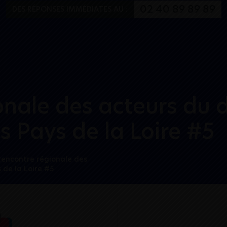
Aller au menu
Aller au contenu
02 40 89 89 89
DES RÉPONSES IMMÉDIATES AU :
onale des acteurs du
 Pays de la Loire #5
Rencontre régionale des
de la Loire #5