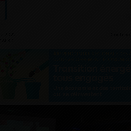
Cantenay
re 2022
 16h30