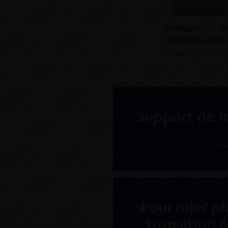
Retrouvez ci-de
complémentaire
(études, contac
Support de l
Pour aller pl
transition 