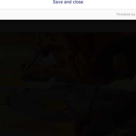
Save and close
esque de la Renaissance Ecologique
co-animé par
Guill
illé,
Consultants en transition écologique
Powered by