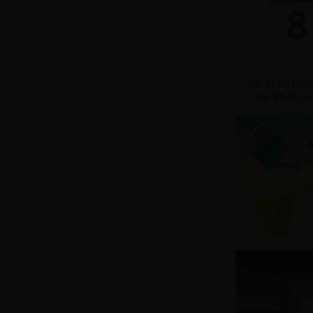
Le 11 octob
de 8h45 à