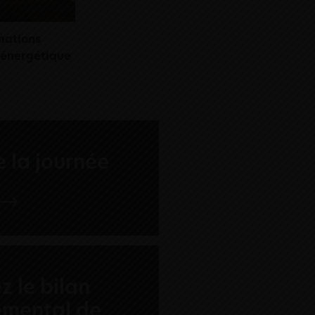
mations
 énergétique
 la journée
z le bilan
emental de