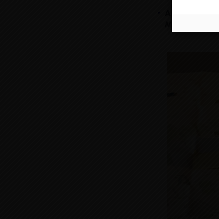
Atelier La Fr
Marion Panou