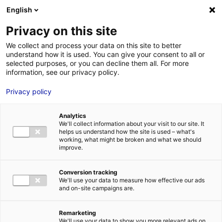
Aller au menu
Aller au contenu
02 40 89 89 89
DES RÉPONSES IMMÉDIATES AU :
English
Privacy on this site
We collect and process your data on this site to better
understand how it is used. You can give your consent to all or
MENU
selected purposes, or you can decline them all. For more
information, see our privacy policy.
Industrie 4.0 et
Privacy policy
numérique
Analytics
responsable :
We'll collect information about your visit to our site. It
helps us understand how the site is used – what's
working, what might be broken and what we should
l’équation de la
improve.
performance
Conversion tracking
We'll use your data to measure how effective our ads
durable
and on-site campaigns are.
Remarketing
Accueil
»
Des rendez-vous à ne pas manquer
»
Industrie 4.0 et
We'll use your data to show you more relevant ads on