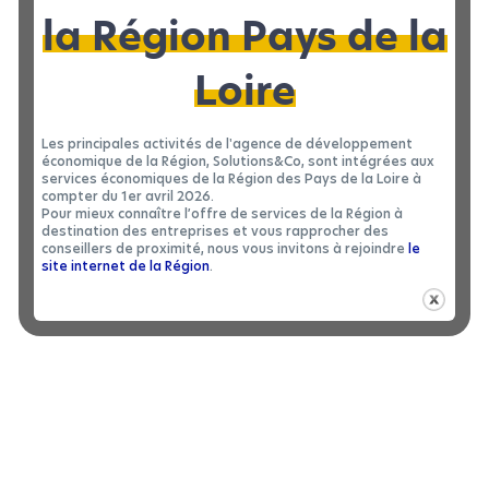
NUMÉRO DE TÉLÉPHONE
: networking
18h30
la Région Pays de la
Loire
ADRESSE E-MAIL
*
JE M’INSCRIS
Les principales activités de l'agence de développement
économique de la Région, Solutions&Co, sont intégrées aux
services économiques de la Région des Pays de la Loire à
MESSAGE
*
compter du 1er avril 2026.
Pour mieux connaître l’offre de services de la Région à
destination des entreprises et vous rapprocher des
conseillers de proximité, nous vous invitons à rejoindre
le
Ces articles peuvent vous
J'ACCEPTE LA
POLITIQUE DE CONFIDENTIALITÉ
site internet de la Région
.
intéresser...
C'EST PARTI !