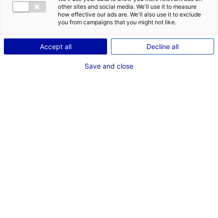
numérique responsable : l’équation de la performance durable
other sites and social media. We'll use it to measure
how effective our ads are. We'll also use it to exclude
you from campaigns that you might not like.
Accept all
Decline all
Save and close
Du 25 septembre au 09 août 2026
17h30
Technocampus Océan