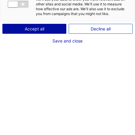
other sites and social media. We'll use it to measure
how effective our ads are. We'll also use it to exclude
Accueil
»
Des rendez-vous à ne pas manquer
»
[Webinaire]
you from campaigns that you might not like.
Mutualisation d’équipements inter-entreprises : une opportunité
pour réduire vos coûts !
Accept all
Decline all
Save and close
Webinaire
Le 25 novembre 2022
9h-10h15