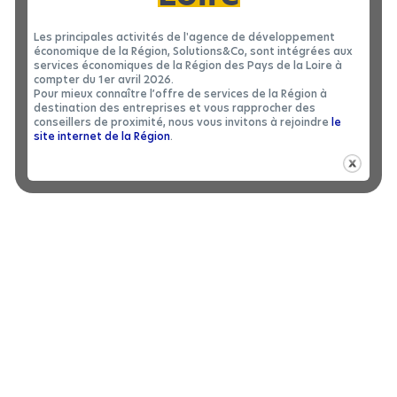
Panorama de la situation des entreprises en Pays de
Les principales activités de l'agence de développement
par Virginie Guigo-Geffroy de Solutions&co
la Loire
économique de la Région, Solutions&Co, sont intégrées aux
services économiques de la Région des Pays de la Loire à
MESSAGE
*
Intervention de l’
Farida
experte comptable
compter du 1er avril 2026.
Makhloufi de la société Famak pour comprendre le
Pour mieux connaître l’offre de services de la Région à
potentiel de cette pratique,
destination des entreprises et vous rapprocher des
conseillers de proximité, nous vous invitons à rejoindre
le
J'ACCEPTE LA
POLITIQUE DE CONFIDENTIALITÉ
de François Chauchet, directeur de la
Témoignage
site internet de la Région
.
société Sepeba ebra, sur la mutualisation d’un
équipement,
Intervention de Patrice Chedotel,
agent d’assurance
, pour aborder les aspects juridiques,
Allianz
Présentation de
Solutions partage
,
plateforme
C'EST PARTI !
entre
régionale qui facilite le partage d’équipements
entreprises des Pays de la Loire par Jean-Baptiste
Guigonet de Factoryz.
Inscrivez-vous en
remplissant le formulaire