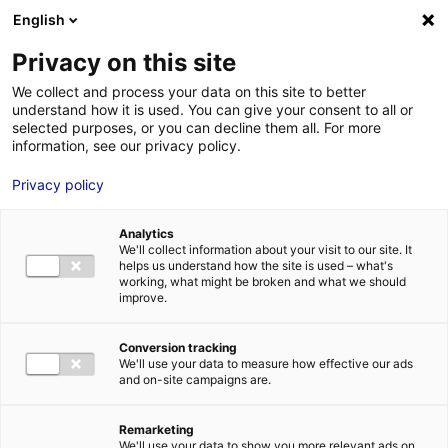
Aller au menu
Aller au contenu
02 40 89 89 89
DES RÉPONSES IMMÉDIATES AU :
English
Privacy on this site
We collect and process your data on this site to better
understand how it is used. You can give your consent to all or
MENU
selected purposes, or you can decline them all. For more
information, see our privacy policy.
[Webinaire]
Privacy policy
Mutualisation
Analytics
d’équipements
We'll collect information about your visit to our site. It
helps us understand how the site is used – what's
working, what might be broken and what we should
inter-entreprises :
improve.
une opportunité
Conversion tracking
We'll use your data to measure how effective our ads
pour réduire vos
and on-site campaigns are.
coûts !
Remarketing
We'll use your data to show you more relevant ads on