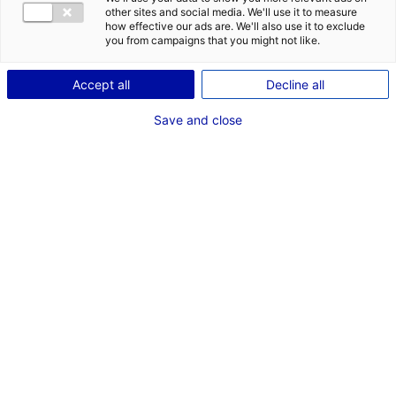
other sites and social media. We'll use it to measure
how effective our ads are. We'll also use it to exclude
you from campaigns that you might not like.
Accept all
Decline all
Save and close
FILTRER PAR THÉMATIQUE :
#AÉRONAUTIQUE
#CONSEIL
#DÉVELOPPEMENT
#ECONOMIE CIRCULAIRE
#EMR
#ESPACE
#EUROPE
#FINANCEMENT
#HYDROGÈNE
#INDUSTRIE
#INNOVATION
#MOBILITÉ
#NUMÉRIQUE
#PARTAGE RESSOURCES B2B
#RECRUTEMENT
#RÉSEAUX
#SPATIAL
#TOURISME