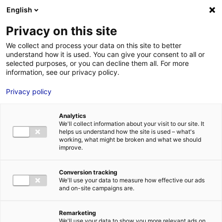
Aller au menu
Aller au contenu
02 40 89 89 89
DES RÉPONSES IMMÉDIATES AU :
English
Privacy on this site
We collect and process your data on this site to better
understand how it is used. You can give your consent to all or
MENU
selected purposes, or you can decline them all. For more
information, see our privacy policy.
Décryptage&co
Privacy policy
Accueil
»
Des infos et des ressources à
Analytics
explorer
»
Décryptage&co
We'll collect information about your visit to our site. It
helps us understand how the site is used – what's
working, what might be broken and what we should
improve.
Conversion tracking
We'll use your data to measure how effective our ads
and on-site campaigns are.
Remarketing
We'll use your data to show you more relevant ads on