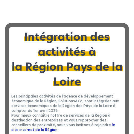
#DÉCRYPTAGE&CO
#HYDROGÈNE
Agir pour la mobilité durable et la
décarbonation des transports : retour sur
l’édition 2025 du Challenge EcoGreen
Intégration des
Energy et les évènements à venir en Pays
de la Loire pour les professionnels
activités à
Retour sur le Challenge EcoGreen Energy 2025 : un évènement
mobilisateur pour les mobilités durables en Pays…
la Région Pays de la
Loire
Les principales activités de l'agence de développement
économique de la Région, Solutions&Co, sont intégrées aux
services économiques de la Région des Pays de la Loire à
compter du 1er avril 2026.
Pour mieux connaître l’offre de services de la Région à
destination des entreprises et vous rapprocher des
conseillers de proximité, nous vous invitons à rejoindre
le
site internet de la Région
.