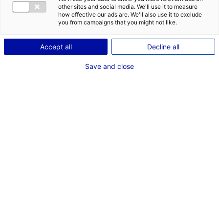
other sites and social media. We'll use it to measure
how effective our ads are. We'll also use it to exclude
you from campaigns that you might not like.
Accept all
Decline all
Save and close
P.Baudry
UN SITE DE FORMATION RATP DEV DÉDIÉ À L'HYDROGÈNE
De la Sarthe à la Vendée, tous les acteurs économiques
des Pays de la Loire sont impliqués dans le
développement de la filière hydrogène. Cela se traduit