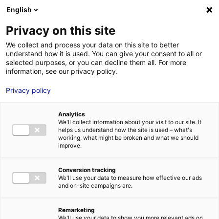
Aller au menu
Aller au contenu
02 40 89 89 89
DES RÉPONSES IMMÉDIATES AU :
English
Privacy on this site
We collect and process your data on this site to better
understand how it is used. You can give your consent to all or
MENU
selected purposes, or you can decline them all. For more
information, see our privacy policy.
Mobilité du futur :
Privacy policy
les Pays de la Loire
Analytics
sont au rendez-
We'll collect information about your visit to our site. It
helps us understand how the site is used – what's
working, what might be broken and what we should
vous !
improve.
Conversion tracking
Accueil
»
Des infos et des ressources à explorer
»
Mobilité du
We'll use your data to measure how effective our ads
futur : les Pays de la Loire sont au rendez-vous !
and on-site campaigns are.
#DÉCRYPTAGE&CO
#HYDROGÈNE
Remarketing
We'll use your data to show you more relevant ads on