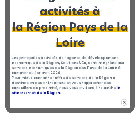
durable.
activités à
Hiba Farès, présidente du Directoire de RATP Dev
la Région Pays de la
Vous êtes dans le secteur de l’hydrogène ou de la
Loire
mobilité durable ?
Le site Alinéa dispose encore de foncier disponible pour
des acteurs innovants.
Les principales activités de l'agence de développement
Contactez-nous
pour en savoir plus.
économique de la Région, Solutions&Co, sont intégrées aux
services économiques de la Région des Pays de la Loire à
compter du 1er avril 2026.
Pour mieux connaître l’offre de services de la Région à
destination des entreprises et vous rapprocher des
conseillers de proximité, nous vous invitons à rejoindre
le
site internet de la Région
.
Publié le 13 février
Partager cet
2024
article :