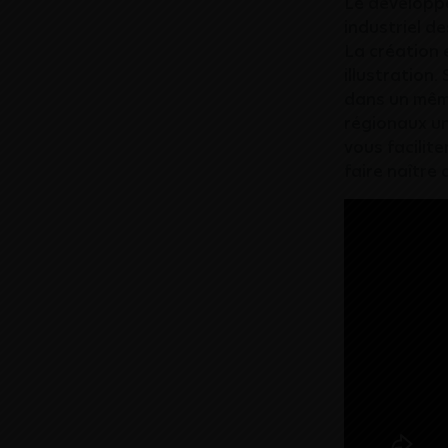
Le développe
industriel de
La création 
illustration
dans un mêm
régionaux un
vous facilit
faire naître