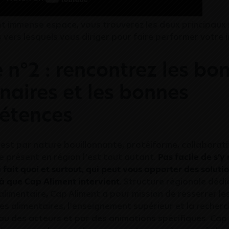
et immense espace, vous trouverez les deux principaux
s vers lesquels vous diriger pour faire performer votre
 n°2 : rencontrez les bo
naires et les bonnes
étences
 est par nature bouillonnante, protéiforme, collaborat
 présent en région l’est tout autant.
Pas facile de s’y
i fait quoi et surtout, qui peut vous apporter des solut
là que
Cap Aliment
intervient.
Structure régionale dédi
 alimentaire
,
Cap Aliment a pour mission de resserrer les
ses alimentaires, l’enseignement supérieur et la recherc
au des acteurs et par des animations spécifiques. Cap