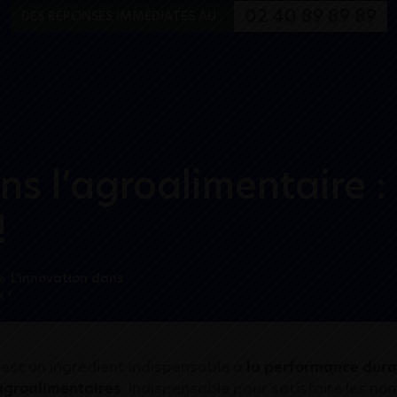
Aller au menu
Aller au contenu
02 40 89 89 89
DES RÉPONSES IMMÉDIATES AU :
ns l’agroalimentaire 
!
»
L’innovation dans
 !
 est un ingrédient indispensable à
la performance dura
agroalimentaires
. Indispensable pour satisfaire les n