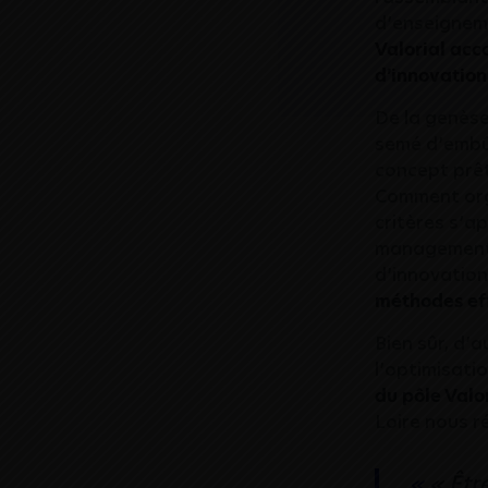
d’enseigneme
Valorial acc
d’innovation
De la genèse 
semé d’embûc
concept prêt
Comment orga
critères s’ap
management 
d’innovation
méthodes ef
Bien sûr, d’
l’optimisati
du pôle Valor
Loire nous r
« Êtr