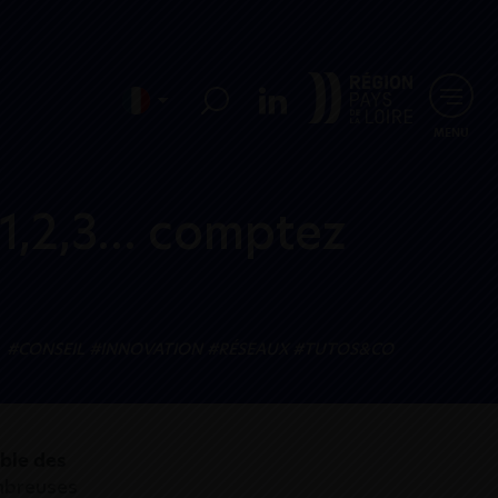
MENU
: 1,2,3… comptez
#CONSEIL
#INNOVATION
#RÉSEAUX
#TUTOS&CO
ble des
ombreuses