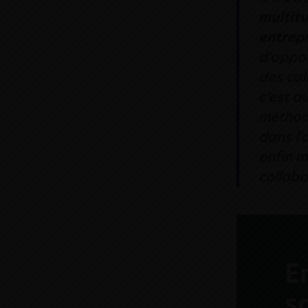
multit
entrepr
d’oppor
des col
c’est a
méthode
dans l’
enfin
m
collabo
E
s