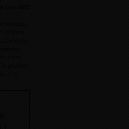
e plus 800
 développer
Valorial,
la fameuse
ovation
l, c’est
des projets
cs. »
e
 !