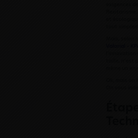
exigences de
flexitarisme
et écologiqu
tout simple
Mais, selon 
Valorial – K
l’innovation 
taille, n’es
même un enje
Ok, mais on 
On vous indi
Étape
Tech