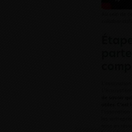
Au sein de c
collaboratif
Étape
parte
comp
L’innovation
L’écosystème
de savoir qu
utiles
.
C’est 
l’innovation
les entrepri
mise en rése