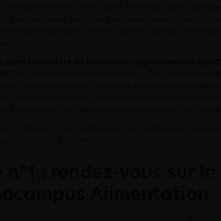
s consommateurs (clean label, nutrition, sans allergène,
…). Indispensable pour faire ses nécessaires transitio
e. Indispensable pour rester dans la course, ou prendr
ment.
le
2ème baromètre de l’innovation agroalimentaire por
PMG
(on vous invite vraiment à le lire, c’est passionnant)
dans la stratégie et la culture de l’entreprise, quelle q
t pas forcément évident. Mieux manager ses projets d’i
u fort pour les entreprises agroalimentaires du Grand
fait comment ? On s’entoure et on s’appuie sur les bon
que la marche à suivre.
 n°1 : rendez-vous sur le
nocampus Alimentation