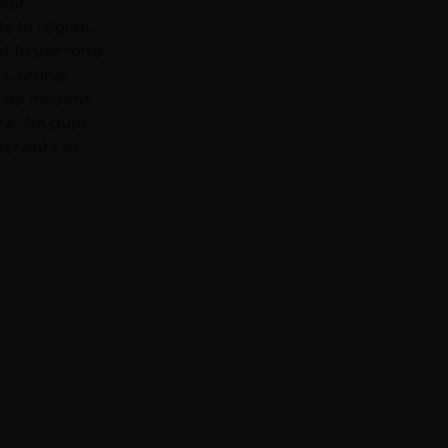
teur
de la région.
 la parfaite
z, réunis
t de moyens
re. De quoi
issants et