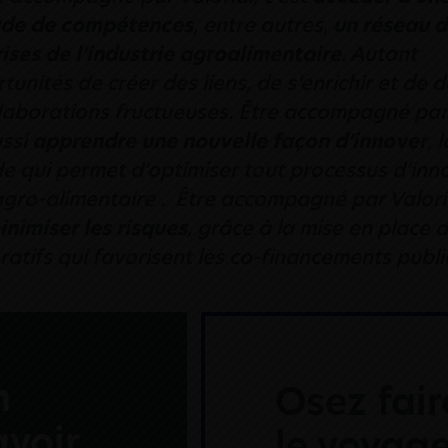
ude de compétences
, entre autres,
un réseau d
ises de l’industrie agroalimentaire
. Autant
tunités de créer des liens, de s’enrichir et de
laborations fructueuses. Être accompagné par 
ussi
apprendre une nouvelle façon d’innover
, 
 qui permet d’optimiser tout processus d’inn
agro-alimentaire . Être accompagné par Valoria
inimiser les risques
, grâce à la mise en place 
ratifs qui favorisent les co-financements publi
n
Osez fair
avoir
le voyage