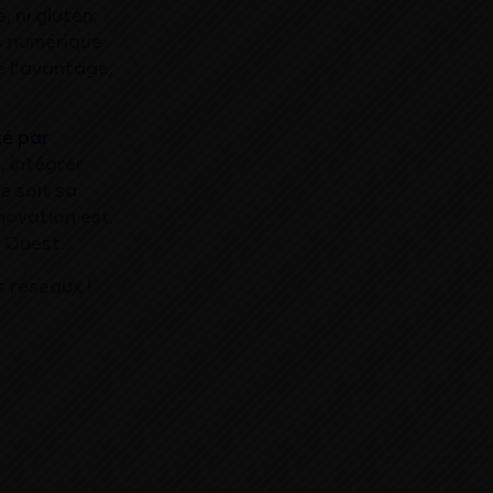
 ni gluten,
ns numérique
e l’avantage,
té par
, intégrer
ue soit sa
nnovation est
 Ouest.
s réseaux !