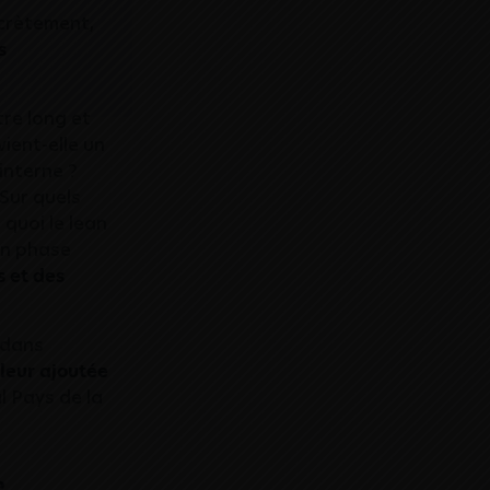
crètement,
s
tre long et
ient-elle un
interne ?
Sur quels
 quoi le lean
en phase
s et des
 dans
aleur ajoutée
l Pays de la
e