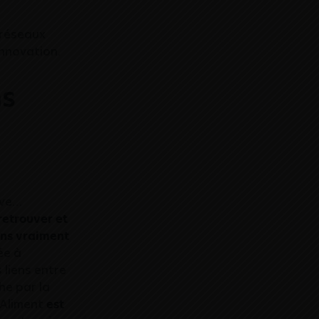
 réseaux
 innovation.
ns
ive…
 retrouver et
ions vraiment
ée à
 liens entre
he par la
 Aliment
est