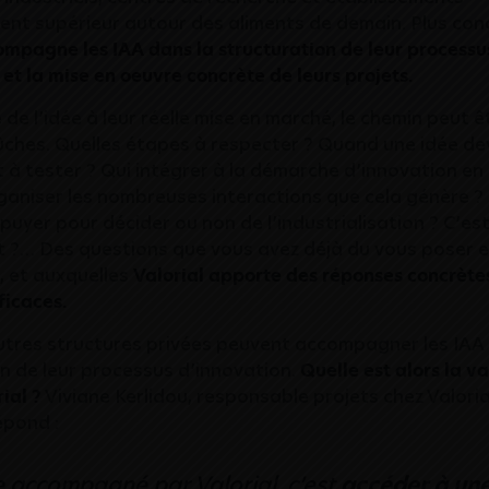
nt supérieur autour des aliments de demain. Plus con
ompagne les IAA dans la structuration de leur processu
 et la mise en oeuvre concrète de leurs projets.
de l’idée à leur réelle mise en marché, le chemin peut ê
hes. Quelles étapes à respecter ? Quand une idée dev
 à tester ? Qui intégrer à la démarche d’innovation en 
niser les nombreuses interactions que cela génère ? 
puyer pour décider ou non de l’industrialisation ? C’est
?… Des questions que vous avez déjà du vous poser 
, et auxquelles
Valorial apporte des réponses concrète
ficaces.
autres structures privées peuvent accompagner les IAA
on de leur processus d’innovation.
Quelle est alors la v
ial ?
Viviane Kerlidou, responsable projets chez Valoria
épond :
e accompagné par Valorial, c’est
accéder à un