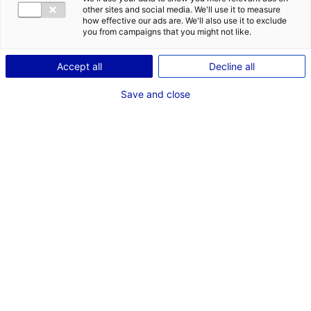
journée pour vous plonger dans l’économie responsable
other sites and social media. We'll use it to measure
d’aujourd’hui et de demain !
how effective our ads are. We'll also use it to exclude
you from campaigns that you might not like.
#BRÈVES&CO
Accept all
Decline all
Entreprises de la
Save and close
métropole nantaise,
rendez-vous le 28 mars
prochain à la Cité des
congrès de Nantes !