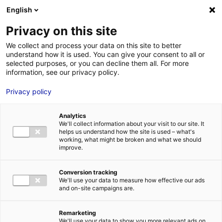
Aller au menu
Aller au contenu
02 40 89 89 89
DES RÉPONSES IMMÉDIATES AU :
English
Privacy on this site
We collect and process your data on this site to better
understand how it is used. You can give your consent to all or
MENU
selected purposes, or you can decline them all. For more
information, see our privacy policy.
RSE : une journée
Privacy policy
pour vous plonger
Analytics
dans l’économie
We'll collect information about your visit to our site. It
helps us understand how the site is used – what's
working, what might be broken and what we should
responsable
improve.
d’aujourd’hui et de
Conversion tracking
We'll use your data to measure how effective our ads
demain !
and on-site campaigns are.
Remarketing
Accueil
»
Des infos et des ressources à explorer
»
RSE : une
We'll use your data to show you more relevant ads on