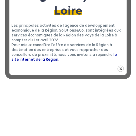
le partage de ressources
Loire
entre entreprises ?
Les principales activités de l'agence de développement
économique de la Région, Solutions&Co, sont intégrées aux
Partager ses ressources, c’est contribuer à développer
services économiques de la Région des Pays de la Loire à
C’est aussi une solution qui
une économie plus durable.
compter du 1er avril 2026.
permet aux entreprises de
(amortir
réduire leurs coûts
Pour mieux connaître l’offre de services de la Région à
destination des entreprises et vous rapprocher des
un équipement ou un local par exemple) et de
conseillers de proximité, nous vous invitons à rejoindre
le
bénéficier de plus de
.
flexibilité
site internet de la Région
.
Avec
Solutions partage
, plateforme gratuite
(salles de réunion, palettes
d’annonces de ressources
en bois, cartons, déchets qui peuvent être réutilisés…),
entrez en contact facilement avec des entreprises
voisines qui ont des ressources à partager ou qui
auraient besoin des ressources dont vous disposez et
que vous n’utilisez pas ou peu.
Venez nous rencontrer et échanger sur le stand
Solutions partage sur « le village des solutions activités
économiques » de 10h à 16h.