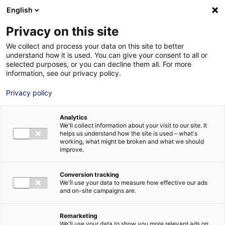
Aller au menu
Aller au contenu
02 40 89 89 89
DES RÉPONSES IMMÉDIATES AU :
English
Privacy on this site
We collect and process your data on this site to better
understand how it is used. You can give your consent to all or
MENU
selected purposes, or you can decline them all. For more
information, see our privacy policy.
Les Technocampus :
Privacy policy
un réseau de
Analytics
plateformes
We'll collect information about your visit to our site. It
helps us understand how the site is used – what's
working, what might be broken and what we should
technologiques
improve.
Conversion tracking
Accueil
»
Nos solutions
»
Métamorphoser l'économie
»
Les
We'll use your data to measure how effective our ads
Technocampus : un réseau de plateformes technologiques
and on-site campaigns are.
Remarketing
We'll use your data to show you more relevant ads on