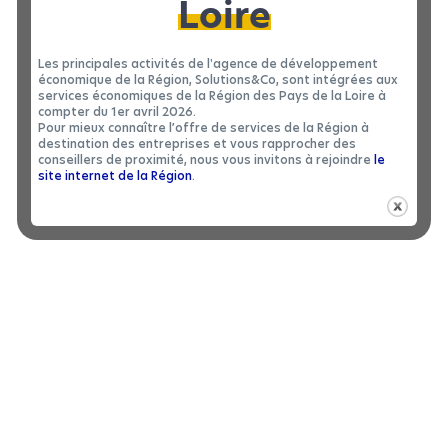
Loire
la filière agroalimentaire (situé à Nantes),
déploie des
Le Technocampus Robotique & Cobotique
expertises pour l’intégration robotique au sein des
Les principales activités de l'agence de développement
économique de la Région, Solutions&Co, sont intégrées aux
PME et ETI (basé à La Roche-sur-Yon, en Vendée),
services économiques de la Région des Pays de la Loire à
Le Technocampus Electronique & IoT (internet des
compter du 1er avril 2026.
Pour mieux connaître l’offre de services de la Région à
vise à accélérer la diffusion de l’électronique
objets)
destination des entreprises et vous rapprocher des
dans l’industrie (basé près d’Angers),
conseillers de proximité, nous vous invitons à rejoindre
le
site internet de la Région
.
, pôle
Le Technocampus Acoustique & Matière
d’innovation a pour vocation de rassembler, sur un
même lieu (au Mans), les acteurs, les compétences et
les équipements de pointe, destinés à des activités
de recherche et de développement autour des
matériaux, de leur caractérisation et de
l’acoustique. Il a bénéficié d’un cofinancement FEDER
Pays de la Loire 2014-2020, Région des Pays de la
Loire, Le Mans Métropole.
Un facteur clé de la
performance et de la