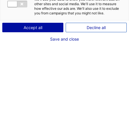
other sites and social media. We'll use it to measure
how effective our ads are. We'll also use it to exclude
you from campaigns that you might not like.
Accept all
Decline all
Save and close
Le réseau régional des Technocampus
favorise l’innovation collaborative et porte
l’ambition d’excellence industrielle de la
région des Pays de la Loire. Cette ambition
s’appuie sur un réseau, unique en France, de
Technocampus. Ces plateformes dédiées
aux technologies avancées de production
apportent aux entreprises du territoire une
vision à 360° de l’innovation et les
accompagnent dans leur évolution vers
l’industrie du futur.
Un atout majeur pour leur performance et
leur compétitivité !