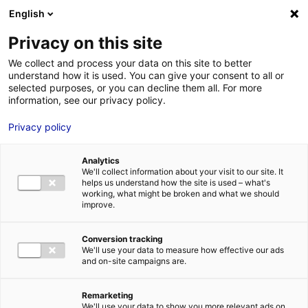
Aller au menu
Aller au contenu
02 40 89 89 89
DES RÉPONSES IMMÉDIATES AU :
English
Privacy on this site
We collect and process your data on this site to better
understand how it is used. You can give your consent to all or
MENU
selected purposes, or you can decline them all. For more
information, see our privacy policy.
Transmission,
Privacy policy
reprise d’entreprise
Analytics
We'll collect information about your visit to our site. It
helps us understand how the site is used – what's
Accueil
»
Nos solutions
»
Transmission, reprise d’entreprise
working, what might be broken and what we should
#CONSEIL
improve.
Conversion tracking
We'll use your data to measure how effective our ads
Vous avez un projet de cession, de transmission ou de
and on-site campaigns are.
reprise d’entreprise ? Nous vous invitons à prendre
contact avec le développeur Solutions&co en charge
Remarketing
de votre territoire pour un accompagnement sur
We'll use your data to show you more relevant ads on