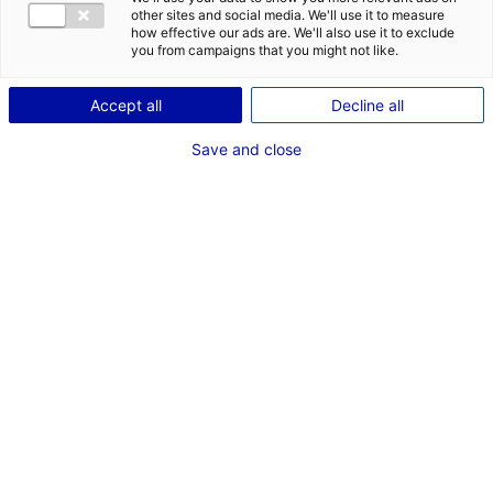
mesure.
other sites and social media. We'll use it to measure
how effective our ads are. We'll also use it to exclude
you from campaigns that you might not like.
Accept all
Decline all
Contacter un développeur
pour en savoir plus
Save and close
Les autres solutions