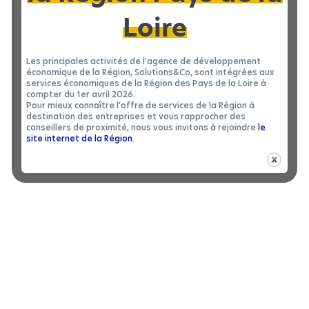
Loire
Les principales activités de l'agence de développement
économique de la Région, Solutions&Co, sont intégrées aux
services économiques de la Région des Pays de la Loire à
compter du 1er avril 2026.
Pour mieux connaître l’offre de services de la Région à
destination des entreprises et vous rapprocher des
conseillers de proximité, nous vous invitons à rejoindre
le
Revenir en arrière
site internet de la Région
.
BARILLEC MARINE – SITE DES SABLES