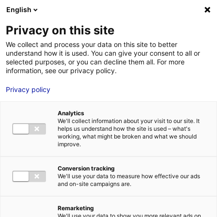
Aller au menu
Aller au contenu
02 40 89 89 89
DES RÉPONSES IMMÉDIATES AU :
English
Privacy on this site
We collect and process your data on this site to better
understand how it is used. You can give your consent to all or
MENU
selected purposes, or you can decline them all. For more
information, see our privacy policy.
Privacy policy
L’annuaire hydrogène des
entreprises et des acteurs de la
Analytics
recherche des Pays de la Loire
We'll collect information about your visit to our site. It
helps us understand how the site is used – what's
working, what might be broken and what we should
improve.
Accueil
»
Nos solutions
»
Planète hydrogène Pays de la Loire
»
L’annuaire
hydrogène des entreprises et des acteurs de la recherche des Pays de la
Conversion tracking
Loire
»
BARILLEC MARINE – SITE DES SABLES D’OLONNE
We'll use your data to measure how effective our ads
and on-site campaigns are.
Remarketing
We'll use your data to show you more relevant ads on