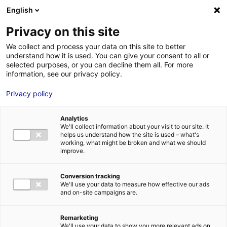
Aller au menu
Aller au contenu
02 40 89 89 89
DES RÉPONSES IMMÉDIATES AU :
English
Privacy on this site
We collect and process your data on this site to better
understand how it is used. You can give your consent to all or
MENU
selected purposes, or you can decline them all. For more
information, see our privacy policy.
Privacy policy
Planète hydrogène Pays de la Loire
Analytics
We'll collect information about your visit to our site. It
Accueil
»
Nos solutions
»
Métamorphoser l'économie
»
Planète hydrogène
helps us understand how the site is used – what's
Pays de la Loire
working, what might be broken and what we should
improve.
Conversion tracking
We'll use your data to measure how effective our ads
and on-site campaigns are.
Remarketing
We'll use your data to show you more relevant ads on