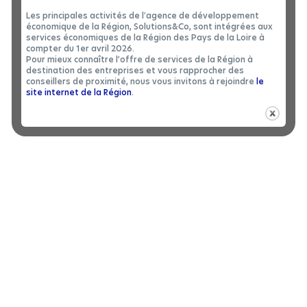
Les principales activités de l'agence de développement
économique de la Région, Solutions&Co, sont intégrées aux
services économiques de la Région des Pays de la Loire à
compter du 1er avril 2026.
Pour mieux connaître l’offre de services de la Région à
destination des entreprises et vous rapprocher des
conseillers de proximité, nous vous invitons à rejoindre
le
Revenir en arrière
site internet de la Région
.
ECOLE NATIONALE SUPERIEURE MARITIME
Ecole de formation d'ingénieurs en Génie Maritime et d'officiers
de la marine marchande
Programme de maintenance d’une installation offshore de
production d’hydrogène
Activité & compétences
Types d'entité