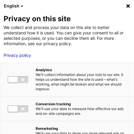
Aller au menu
Aller au contenu
02 40 89 89 89
DES RÉPONSES IMMÉDIATES AU :
English
Privacy on this site
We collect and process your data on this site to better
understand how it is used. You can give your consent to all or
MENU
selected purposes, or you can decline them all. For more
information, see our privacy policy.
Privacy policy
L’annuaire hydrogène des
entreprises et des acteurs de la
Analytics
recherche des Pays de la Loire
We'll collect information about your visit to our site. It
helps us understand how the site is used – what's
working, what might be broken and what we should
improve.
Accueil
»
Nos solutions
»
Planète hydrogène Pays de la Loire
»
L’annuaire
hydrogène des entreprises et des acteurs de la recherche des Pays de la
Conversion tracking
Loire
»
ECOLE NATIONALE SUPERIEURE MARITIME
We'll use your data to measure how effective our ads
and on-site campaigns are.
Remarketing
We'll use your data to show you more relevant ads on