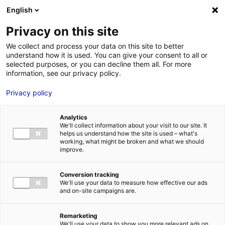
Aller au menu
Aller au contenu
02 40 89 89 89
DES RÉPONSES IMMÉDIATES AU :
English
Privacy on this site
We collect and process your data on this site to better
understand how it is used. You can give your consent to all or
MENU
selected purposes, or you can decline them all. For more
information, see our privacy policy.
Privacy policy
L’annuaire hydrogène des
entreprises et des acteurs de la
Analytics
recherche des Pays de la Loire
We'll collect information about your visit to our site. It
helps us understand how the site is used – what's
working, what might be broken and what we should
improve.
Accueil
»
Nos solutions
»
Planète hydrogène Pays de la Loire
»
L’annuaire
hydrogène des entreprises et des acteurs de la recherche des Pays de la
Conversion tracking
Loire
»
ENERGY FORMATION/GRDF
We'll use your data to measure how effective our ads
and on-site campaigns are.
Remarketing
We'll use your data to show you more relevant ads on