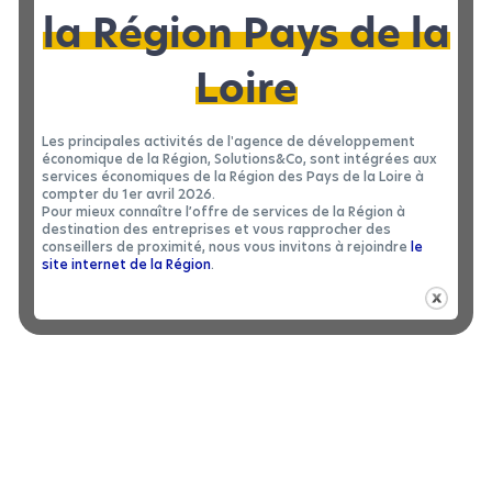
la Région Pays de la
Loire
Les principales activités de l'agence de développement
économique de la Région, Solutions&Co, sont intégrées aux
services économiques de la Région des Pays de la Loire à
compter du 1er avril 2026.
Pour mieux connaître l’offre de services de la Région à
destination des entreprises et vous rapprocher des
conseillers de proximité, nous vous invitons à rejoindre
le
Revenir en arrière
site internet de la Région
.
ENERGY FORMATION/GRDF
Depuis plus de 50 ans Energy Formation accompagne l'ensemble
de la filière gaz dans la formation aux métiers techniques de la