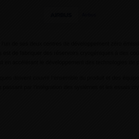
Airbus
nter l’un de ses deux centres de développement zéro émi
es est de fabriquer des réservoirs cryogéniques à des coû
t en accélérant le développement des technologies de p
es doivent couvrir l’ensemble du produit et des équipe
 passant par l’intégration des systèmes et les essais cr