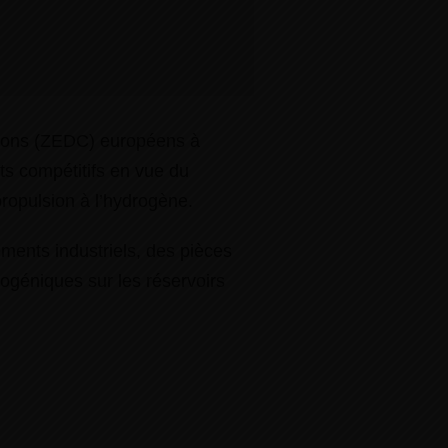
ssions (ZEDC) européens à
ts compétitifs en vue du
ropulsion à l’hydrogène.
ments industriels, des pièces
yogéniques sur les réservoirs