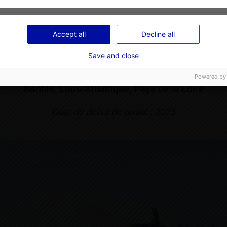
Airbus – Avion ZEROe
Accept all
Decline all
Save and close
Aéronautique
Powered by
Nantes, Loire-Atlantique, Pays de la Loire
Date de début de projet : 2023