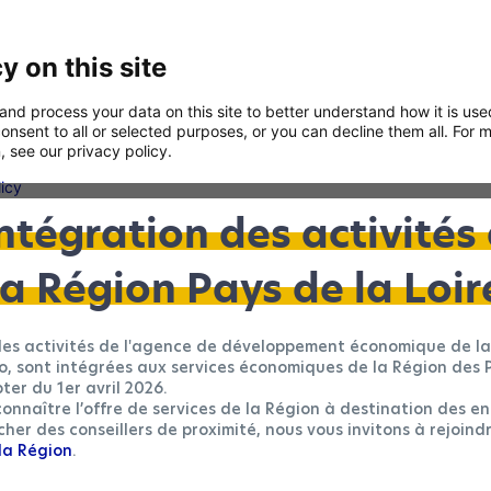
y on this site
and process your data on this site to better understand how it is us
onsent to all or selected purposes, or you can decline them all. For 
, see our privacy policy.
licy
ntégration des activités
Analytics
We'll collect information about your visit to our site. It helps us underst
la Région Pays de la Loir
the site is used – what's working, what might be broken and what we sh
improve.
ales activités de l'agence de développement économique de la
Conversion tracking
o, sont intégrées aux services économiques de la Région des 
We'll use your data to measure how effective our ads and on-site camp
are.
ter du 1er avril 2026.
onnaître l’offre de services de la Région à destination des en
her des conseillers de proximité, nous vous invitons à rejoind
Remarketing
la Région
.
We'll use your data to show you more relevant ads on other sites and soc
media. We'll use it to measure how effective our ads are. We'll also use it
exclude you from campaigns that you might not like.