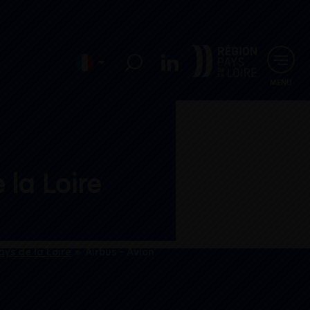
MENU
 la Loire
ys de la Loire
»
Airbus – Avion