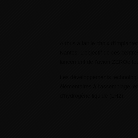
Airbus a fait le choix d’impla
Nantes. L’objectif de ces centr
lancement de l’avion ZEROe tou
Les développements technologiqu
élémentaires à l’assemblage, en
d’hydrogène liquide (LH2).