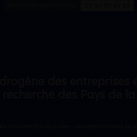
Aller au menu
Aller au contenu
02 40 89 89 89
DES RÉPONSES IMMÉDIATES AU :
drogène des entreprises 
 recherche des Pays de la
ète hydrogène Pays de la Loire
»
L’annuaire hydrogène des en