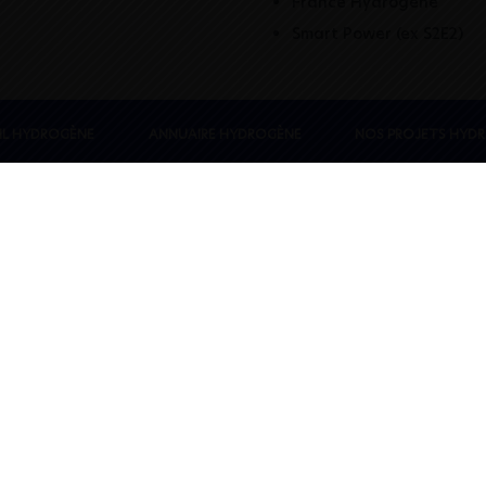
France Hydrogène
Smart Power (ex S2E2)
IL HYDROGÈNE
ANNUAIRE HYDROGÈNE
NOS PROJETS HYD
MODIFIER MA FICHE