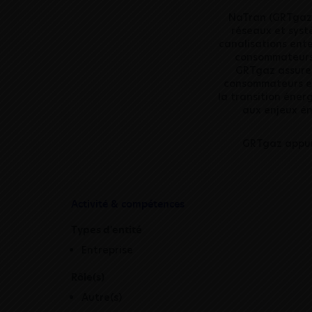
NaTran (GRTgaz)
réseaux et syst
canalisations ente
consommateurs 
GRTgaz assure 
consommateurs et 
la transition éner
aux enjeux én
GRTgaz appuie
Activité & compétences
Types d'entité
Entreprise
Rôle(s)
Autre(s)