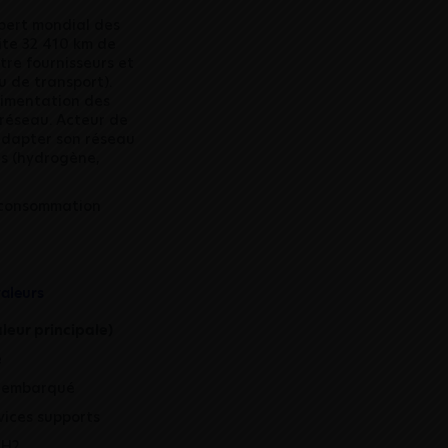
pert mondial des
ite 32 410 km de
tre fournisseurs et
 de transport).
limentation des
 réseau. Acteur de
 adapter son réseau
es (hydrogène,
t consommation
valeurs
leur principale)
e
e embarqué
vices supports
'H2