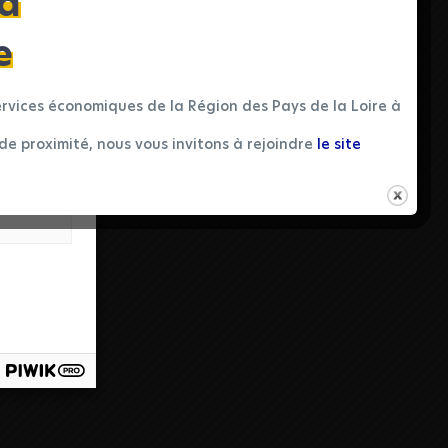
 à
and how
ould
e
rvices économiques de la Région des Pays de la Loire à
aigns
de proximité, nous vous invitons à rejoindre
le site
ial
 to