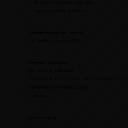
Bureau d'étude et ingénierie
Exploitant d'équipements
Références dans les projets
- mosaHYc - Jupiter1000
Référent hydrogène
Mme Emeline DROUET
Chargée de mission Transition Energétique | R
emeline.drouet@grtgaz.com
Linkedin
Certifications