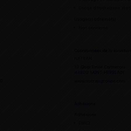
Usage d'hydrogène stat
Usage(s) adressé(s)
Non concerné
Coordonnées de la structur
NATRAN
10 Quai Emile Cormerais
44800 SAINT-HERBLAIN
&D
www.natrangroupe.com
Adhésions
Adhésions
EMC2