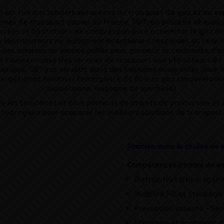
 est l’un des leaders européens du transport de gaz et un ex
èmes de transport gazier. En France, NaTran possède et explo
rrées et 26 stations de compression pour acheminer le gaz en
(distributeurs ou industriels directement raccordés au réseau
des missions de service public pour garantir la continuité d’a
commercialise des services de transport aux utilisateurs du
gétique, GRTgaz investit dans des solutions innovantes pour
ergétiques favoriser l’émergence de filières gaz renouvelabl
biométhane, méthane de synthèse).
 les territoires et tous porteurs de projets de production e
hydrogène pour proposer les meilleurs solutions de transport.
Position dans la chaîne de 
Compétences (chaine de va
Distribution d'hydrogèn
Mobilité H2 et Stockag
Prestation externe – Ser
Stockage et transport d