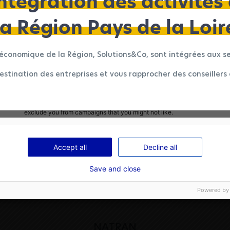
ntégration des activités
We'll collect information about your visit to our site. It helps us underst
the site is used – what's working, what might be broken and what we sh
la Région Pays de la Loir
improve.
Conversion tracking
économique de la Région, Solutions&Co, sont intégrées aux se
We'll use your data to measure how effective our ads and on-site camp
are.
destination des entreprises et vous rapprocher des conseillers 
Remarketing
We'll use your data to show you more relevant ads on other sites and soc
media. We'll use it to measure how effective our ads are. We'll also use it
exclude you from campaigns that you might not like.
Accept all
Decline all
Save and close
Powered by
NATRAN