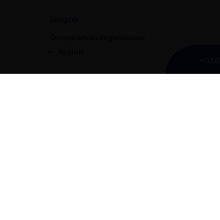
Langues
Compétences linguistiques
Anglais
ACCUE
+
−