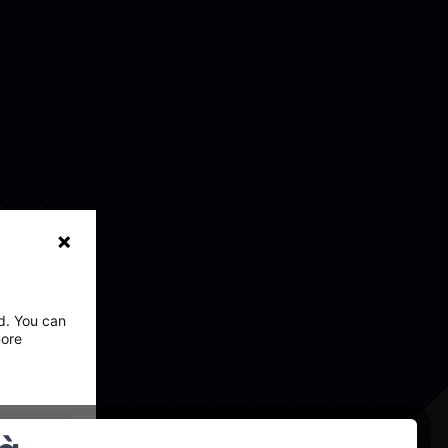
ed. You can
more