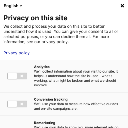
Aller au menu
Aller au contenu
02 40 89 89 89
DES RÉPONSES IMMÉDIATES AU :
English
Privacy on this site
We collect and process your data on this site to better
understand how it is used. You can give your consent to all or
MENU
selected purposes, or you can decline them all. For more
information, see our privacy policy.
Privacy policy
Nos projets hydrogène en Pays de la
Loire
Analytics
We'll collect information about your visit to our site. It
helps us understand how the site is used – what's
working, what might be broken and what we should
Accueil
»
Nos solutions
»
Planète hydrogène Pays de la Loire
»
Nos projets
improve.
hydrogène en Pays de la Loire
»
Mission H24
Conversion tracking
We'll use your data to measure how effective our ads
and on-site campaigns are.
Remarketing
We'll use your data to show you more relevant ads on