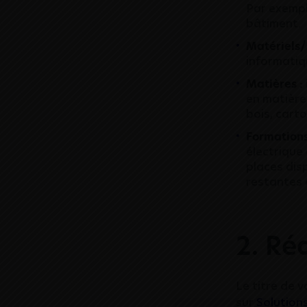
Par exempl
bâtiment.
Matériels/
informatiq
Matières :
en matière
bois, cart
Formations
électrique
places dis
restantes 
2. Ré
Le titre de 
sur
Solution