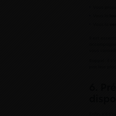
Vous prop
Vous la
lo
Vous la
ve
Il est essen
accompagner
vous conseill
Rappel : il s
pas leur plac
6. Pr
dispo
Enfin, s’il s