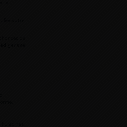
ir à
blier votre
 chances de
rédiger une
z
forme.
s humaines.