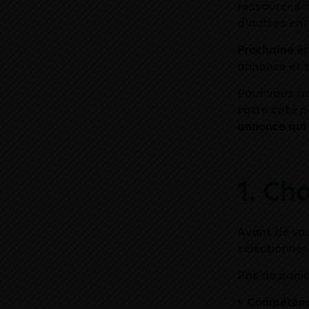
ressources in
d’autres ent
Prochaine ét
annonce et t
Pour vous fa
votre côté p
annonce qui 
1. Ch
Avant de vou
sélectionne
Pas de paniqu
Compétenc