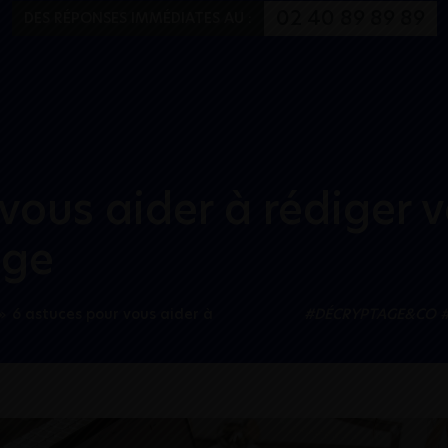
Aller au menu
Aller au contenu
02 40 89 89 89
DES RÉPONSES IMMÉDIATES AU :
vous aider à rédiger 
age
»
6 astuces pour vous aider à
#DÉCRYPTAGE&CO