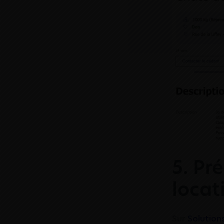
5. Pré
locat
Sur
Solution