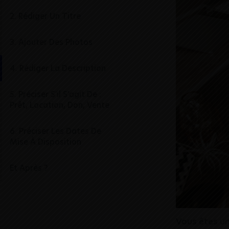
2. Rédiger Un Titre
3. Ajouter Des Photos
4. Rédiger La Description
5. Préciser S'il S'agit De :
Prêt, Location, Don, Vente
6. Préciser Les Dates De
Mise À Disposition
Et Après ?
Vous êtes un