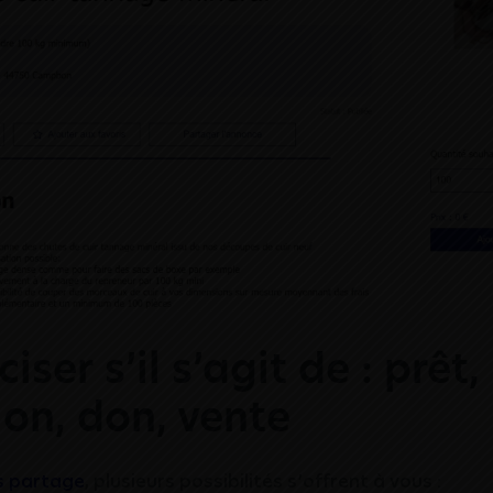
ciser s’il s’agit de : prêt,
ion, don, vente
s partage
, plusieurs possibilités s’offrent à vous :