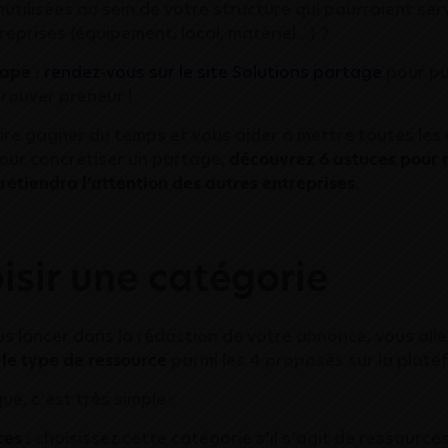
utilisées au sein de votre structure qui pourraient serv
reprises (équipement, local, matériel…) ?
ape :
rendez-vous sur le site Solutions partage
pour pu
rouver preneur !
ire gagner du temps et vous aider à mettre toutes les
our concrétiser un partage,
découvrez 6 astuces pour 
retiendra l’attention des autres entreprises.
oisir une catégorie
s lancer dans la rédaction de votre annonce, vous alle
r
le type de ressource
parmi les 4 proposés sur la plate
e, c’est très simple :
es :
choisissez cette catégorie s’il s’agit de ressource