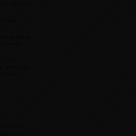
aintenance en
atériel
c.
re réutilisés
opeaux de
curité
 il reste des
de places
ntreprises
licite et