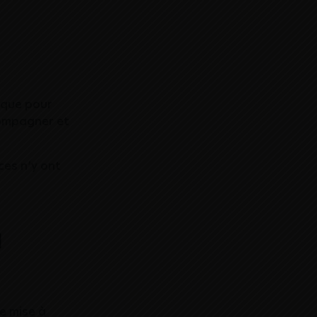
z que pour
compagner et
ices n’y ont
à
de mise à