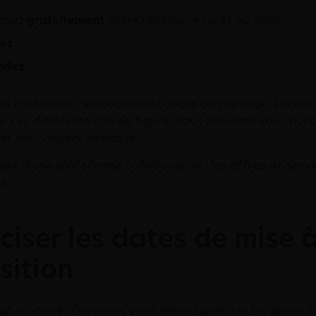
osez
gratuitement
votre ressource (prêt ou don)
uez
ndez
tiel d’informer l’entreprise du cadre du partage. Sache
 ces différents cas de figure, nous pouvons vous ac
er sur l’aspect juridique.
’agit d’une plateforme collaborative ; les offres de serv
e.
éciser les dates de mise 
sition
’agit d’un prêt/location, vous devrez préciser les dates 