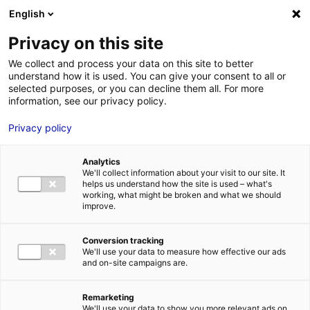
Aller au menu
Aller au contenu
02 40 89 89 89
DES RÉPONSES IMMÉDIATES AU :
English
Privacy on this site
We collect and process your data on this site to better
understand how it is used. You can give your consent to all or
MENU
selected purposes, or you can decline them all. For more
information, see our privacy policy.
Privacy policy
Nos projets hydrogène en Pays de la
Loire
Analytics
We'll collect information about your visit to our site. It
helps us understand how the site is used – what's
working, what might be broken and what we should
Accueil
»
Nos solutions
»
Planète hydrogène Pays de la Loire
»
Nos projets
improve.
hydrogène en Pays de la Loire
»
MINERVE
Conversion tracking
We'll use your data to measure how effective our ads
and on-site campaigns are.
Remarketing
We'll use your data to show you more relevant ads on