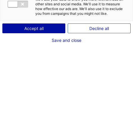
other sites and social media. We'll use it to measure
how effective our ads are. We'll also use it to exclude
you from campaigns that you might not like.
Accept all
Decline all
Save and close
Le Vendée Globe a été l’occasion de réunir les
acteurs de la filière hydrogène. La région des
Pays de la Loire est leader dans le secteur et
accueille plusieurs projets innovants.
En Pays de la Loire, l’industrie maritime se mobilise pour
développer des projets de décarbonation. Toutes les
compétences nécessaires sont réunies dans la région
et des projets concrets sont en cours.
Lors du Vendée Globe, un événement dédié à la
propulsion hydrogène et vélique a été organisé par le