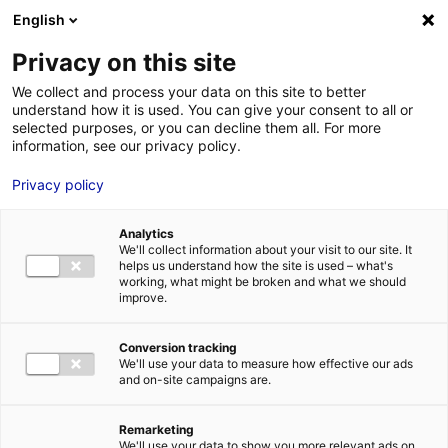
Aller au menu
Aller au contenu
02 40 89 89 89
DES RÉPONSES IMMÉDIATES AU :
English
Privacy on this site
We collect and process your data on this site to better
understand how it is used. You can give your consent to all or
MENU
selected purposes, or you can decline them all. For more
information, see our privacy policy.
La filière hydrogène
Privacy policy
sur le pont au
Analytics
Vendée Globe
We'll collect information about your visit to our site. It
helps us understand how the site is used – what's
working, what might be broken and what we should
improve.
Accueil
»
Des infos et des ressources à explorer
»
La filière
hydrogène sur le pont au Vendée Globe
Conversion tracking
#BRÈVES&CO
#DÉCRYPTAGE&CO
#DECRYPTING&CO
We'll use your data to measure how effective our ads
#HYDROGÈNE
and on-site campaigns are.
Remarketing
We'll use your data to show you more relevant ads on