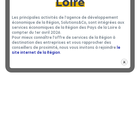
Loire
Vous êtes dans le secteur de l’hydrogène et envisagez
d’installer votre entreprise en Pays de la Loire ?
Les principales activités de l'agence de développement
Contactez-nous pour une étude personnalisée.
économique de la Région, Solutions&Co, sont intégrées aux
services économiques de la Région des Pays de la Loire à
compter du 1er avril 2026.
Pour mieux connaître l’offre de services de la Région à
destination des entreprises et vous rapprocher des
conseillers de proximité, nous vous invitons à rejoindre
le
site internet de la Région
.
Publié le 15 novembre
Partager cet
2024
article :